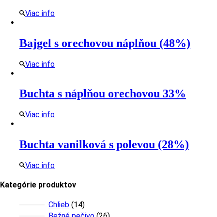
Viac info
Bajgel s orechovou náplňou (48%)
Viac info
Buchta s náplňou orechovou 33%
Viac info
Buchta vanilková s polevou (28%)
Viac info
Kategórie produktov
14
Chlieb
14
produktov
26
Bežné pečivo
26