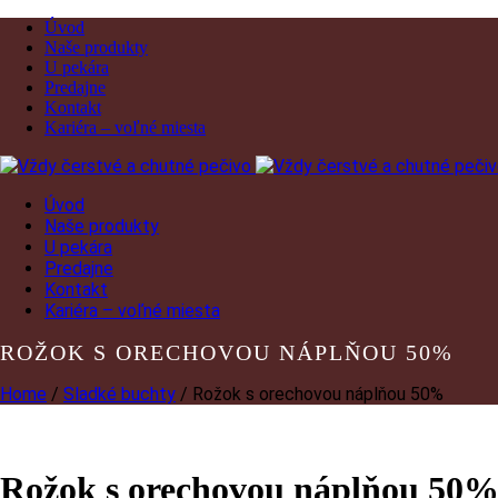
Úvod
Naše produkty
U pekára
Predajne
Kontakt
Kariéra – voľné miesta
Úvod
Naše produkty
U pekára
Predajne
Kontakt
Kariéra – voľné miesta
ROŽOK S ORECHOVOU NÁPLŇOU 50%
Home
/
Sladké buchty
/ Rožok s orechovou náplňou 50%
Rožok s orechovou náplňou 50