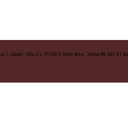
1, Oddiel : SRo, č.v. 15192/V Sídlo firmy : Zimná 88, 052 01 S