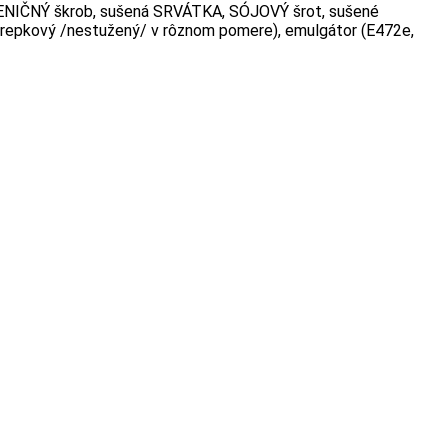
 PŠENIČNÝ škrob, sušená SRVÁTKA, SÓJOVÝ šrot, sušené
vý, repkový /nestužený/ v rôznom pomere), emulgátor (E472e,