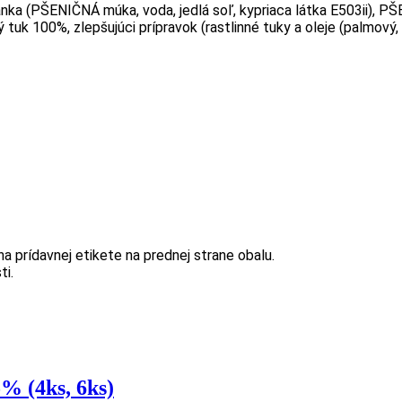
nka (PŠENIČNÁ múka, voda, jedlá soľ, kypriaca látka E503ii),
ý tuk 100%, zlepšujúci prípravok (rastlinné tuky a oleje (palmo
a prídavnej etikete na prednej strane obalu.
ti.
% (4ks, 6ks)