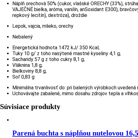
Náplň orechová 50% (cukor, vlašské ORECHY (33%), strúha
VAJEČNÉ bielka, aróma, vanilín, anSoxidant E300), bravčov
repkový lecitín), dextróza), droždie
Lepok, vajcia, mlieko, orechy
Nebalený
Energetická hodnota 1472 kJ/ 350 Kcal;
Tuky 10 g/ z toho nasýtené mastné kyseliny 4,1 g;
Sacharidy 57 g z toho cukry 8,1 g;
Vláknina 1,8 g;
Bielkoviny 8,8 g;
Soľ 0,83 g
Minimálna trvanlivosť do: pri balených výrobkoch uvedená n
Uchovávajte zabalené, mimo dosahu zdrojov tepla a vlhkos
Súvisiace produkty
Parená buchta s náplňou nutelovou 16,5