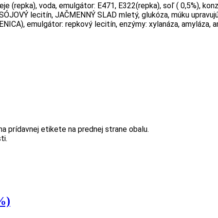
je (repka), voda, emulgátor: E471, E322(repka), soľ ( 0,5%), kon
JOVÝ lecitín, JAČMENNÝ SLAD mletý, glukóza, múku upravujúca 
NICA), emulgátor: repkový lecitín, enzýmy: xylanáza, amyláza, a
a prídavnej etikete na prednej strane obalu.
ti.
%)