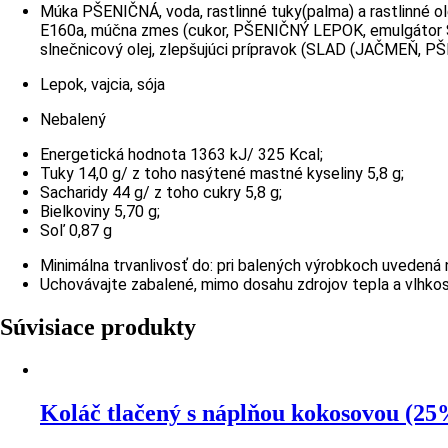
Múka PŠENIČNÁ, voda, rastlinné tuky(palma) a rastlinné ole
E160a, múčna zmes (cukor, PŠENIČNÝ LEPOK, emulgátor SÓ
slnečnicový olej, zlepšujúci prípravok (SLAD (JAČMEŇ, PŠE
Lepok, vajcia, sója
Nebalený
Energetická hodnota 1363 kJ/ 325 Kcal;
Tuky 14,0 g/ z toho nasýtené mastné kyseliny 5,8 g;
Sacharidy 44 g/ z toho cukry 5,8 g;
Bielkoviny 5,70 g;
Soľ 0,87 g
Minimálna trvanlivosť do: pri balených výrobkoch uvedená n
Uchovávajte zabalené, mimo dosahu zdrojov tepla a vlhkos
Súvisiace produkty
Koláč tlačený s náplňou kokosovou (25