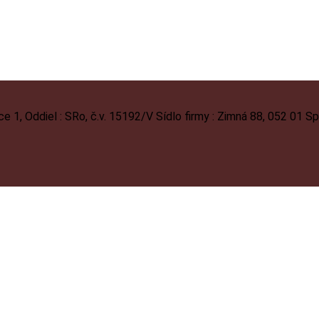
1, Oddiel : SRo, č.v. 15192/V Sídlo firmy : Zimná 88, 052 01 S