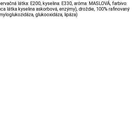
zervačná látka: E200, kyselina: E330, aróma: MASLOVÁ, farbivo:
látka kyselina askorbová, enzýmy), droždie, 100% rafinovaný
myloglukozidáza, glukooxidáza, lipáza)