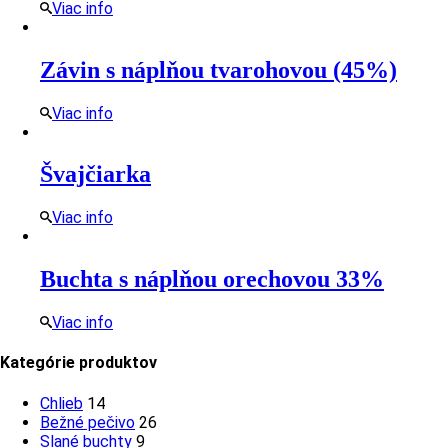
Viac info
Závin s náplňou tvarohovou (45%)
Viac info
Švajčiarka
Viac info
Buchta s náplňou orechovou 33%
Viac info
Kategórie produktov
14
Chlieb
14
produktov
26
Bežné pečivo
26
9
produktov
Slané buchty
9