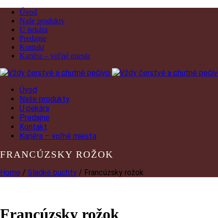
Úvod
Naše produkty
U pekára
Predajne
Kontakt
Kariéra – voľné miesta
Úvod
Naše produkty
U pekára
Predajne
Kontakt
Kariéra – voľné miesta
FRANCÚZSKY ROŽOK
Home
/
Sladké buchty
/ Francúzsky rožok
Francúzsky rožok