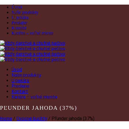
Úvod
Naše produkty
U pekára
Predajne
Kontakt
Kariéra – voľné miesta
Úvod
Naše produkty
U pekára
Predajne
Kontakt
Kariéra – voľné miesta
PĽUNDER JAHODA (37%)
Home
/
Ovocné buchty
/ Pľunder jahoda (37%)