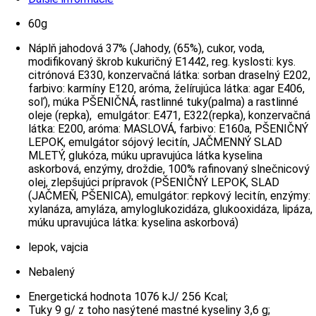
60g
Náplň jahodová 37% (Jahody, (65%), cukor, voda,
modifikovaný škrob kukuričný E1442, reg. kyslosti: kys.
citrónová E330, konzervačná látka: sorban draselný E202,
farbivo: karmíny E120, aróma, želírujúca látka: agar E406,
soľ), múka PŠENIČNÁ, rastlinné tuky(palma) a rastlinné
oleje (repka), emulgátor: E471, E322(repka), konzervačná
látka: E200, aróma: MASLOVÁ, farbivo: E160a, PŠENIČNÝ
LEPOK, emulgátor sójový lecitín, JAČMENNÝ SLAD
MLETÝ, glukóza, múku upravujúca látka kyselina
askorbová, enzýmy, droždie, 100% rafinovaný slnečnicový
olej, zlepšujúci prípravok (PŠENIČNÝ LEPOK, SLAD
(JAČMEŇ, PŠENICA), emulgátor: repkový lecitín, enzýmy:
xylanáza, amyláza, amyloglukozidáza, glukooxidáza, lipáza,
múku upravujúca látka: kyselina askorbová)
lepok, vajcia
Nebalený
Energetická hodnota 1076 kJ/ 256 Kcal;
Tuky 9 g/ z toho nasýtené mastné kyseliny 3,6 g;