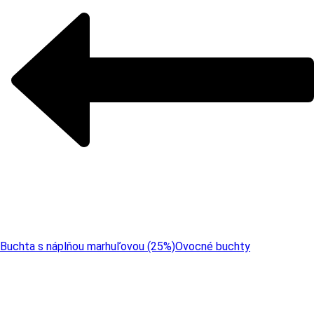
Buchta s náplňou marhuľovou (25%)
Ovocné buchty